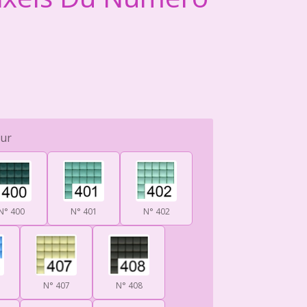
eur
N° 400
N° 401
N° 402
N° 407
N° 408