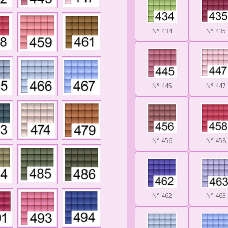
N° 434
N° 435
N° 445
N° 447
N° 456
N° 458
N° 462
N° 463