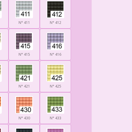
N° 411
N° 412
N° 415
N° 416
N° 421
N° 425
N° 430
N° 433