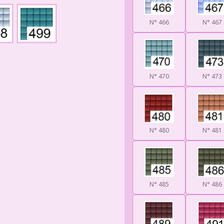
N° 466
N° 467
N° 470
N° 473
N° 480
N° 481
N° 485
N° 486