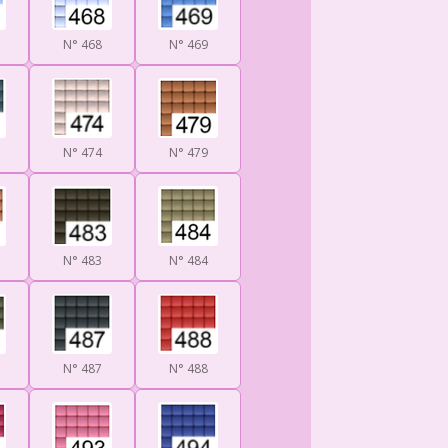
N° 468
N° 469
N° 474
N° 479
N° 483
N° 484
N° 487
N° 488