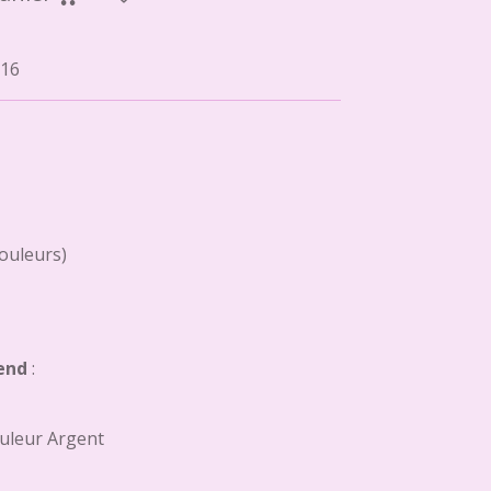
16
couleurs)
end
:
uleur Argent