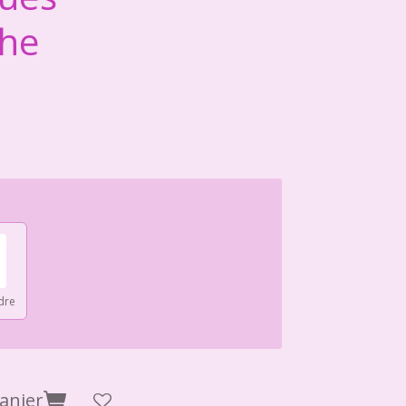
he
dre
anier