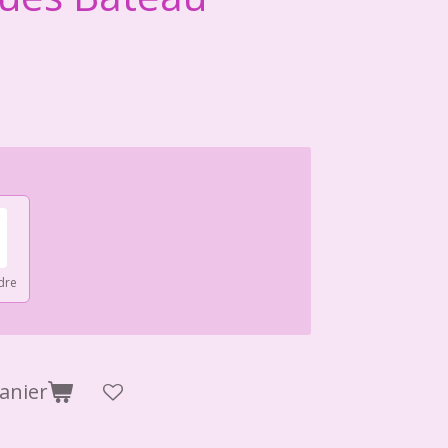
dre
anier