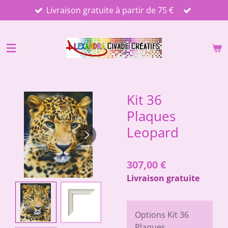
Livraison gratuite à partir de 75 €
Passer
au
contenu
principal
Kit 36
Plaques
Leopard
307,00 €
Livraison gratuite
Options Kit 36
Plaques