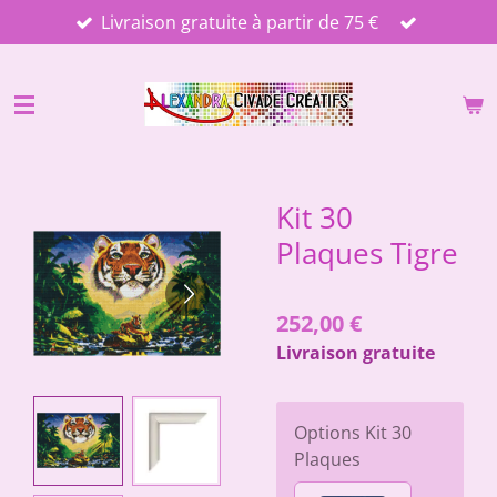
Livraison gratuite à partir de 75 €
Passer
au
contenu
principal
Kit 30
Plaques Tigre
252,00 €
Livraison gratuite
Options Kit 30
Plaques