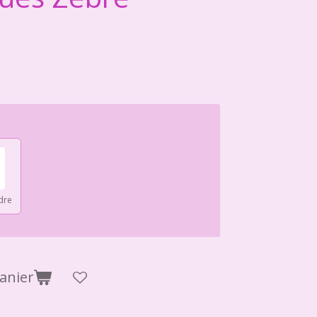
dre
anier