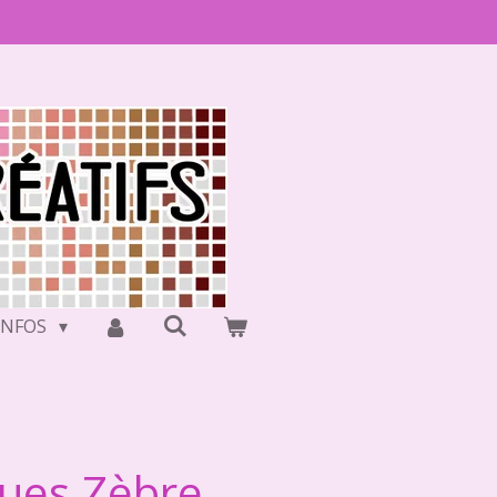
INFOS
ques Zèbre