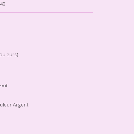
40
couleurs)
end
:
uleur Argent