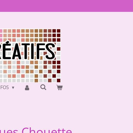
NFOS
ques Chouette