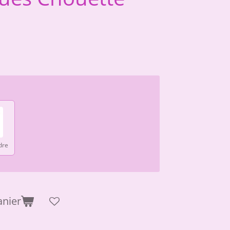
dre
anier