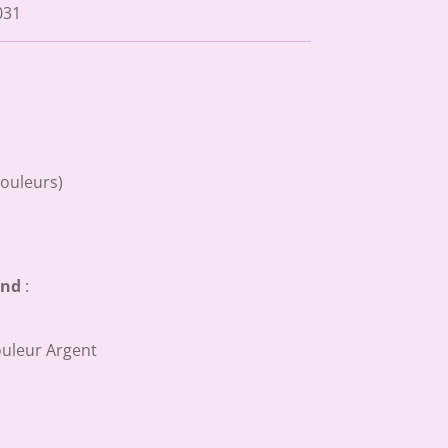
031
couleurs)
end
:
ouleur Argent