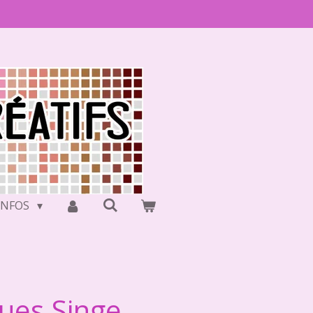
INFOS
ques Singe