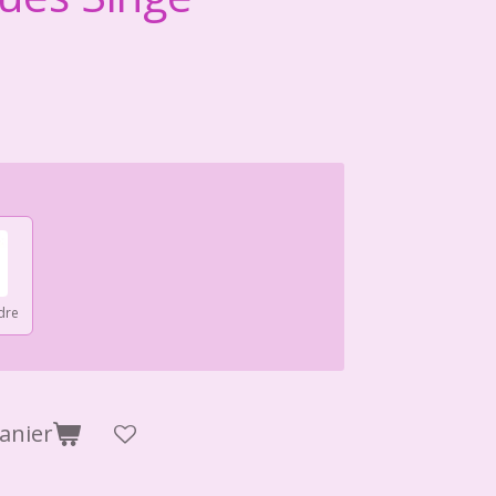
dre
anier