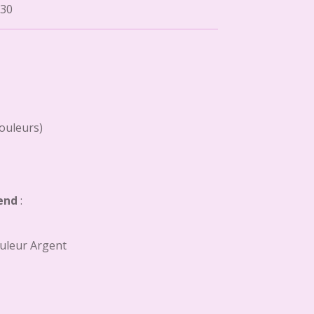
30
couleurs)
end
:
uleur Argent