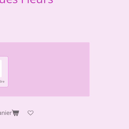
dre
anier