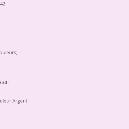
42
couleurs)
end
:
uleur Argent