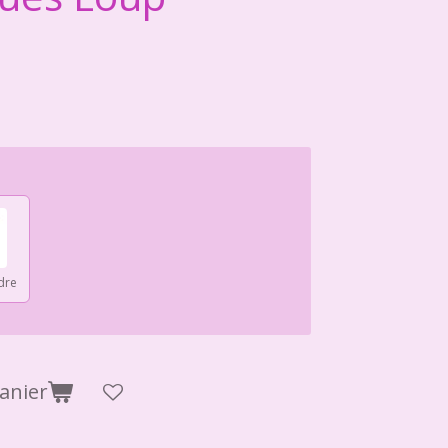
dre
anier