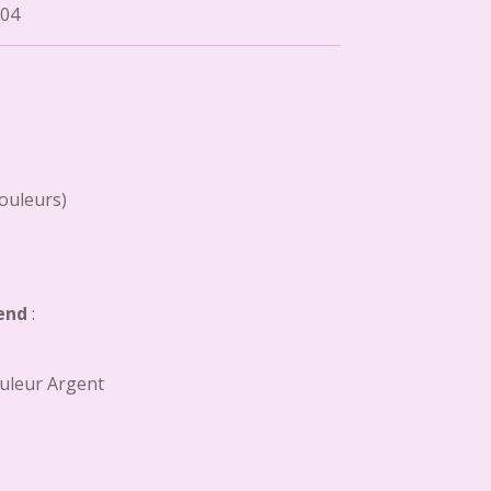
04
couleurs)
end
:
uleur Argent