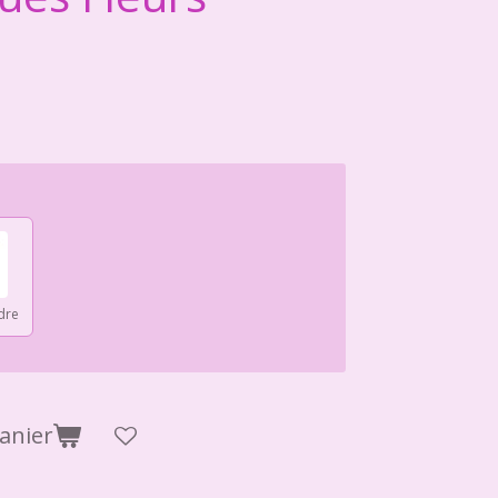
dre
anier