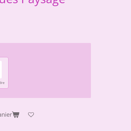
dre
anier