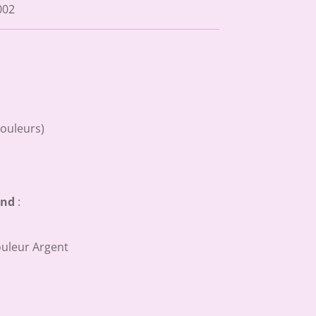
002
couleurs)
end
:
ouleur Argent