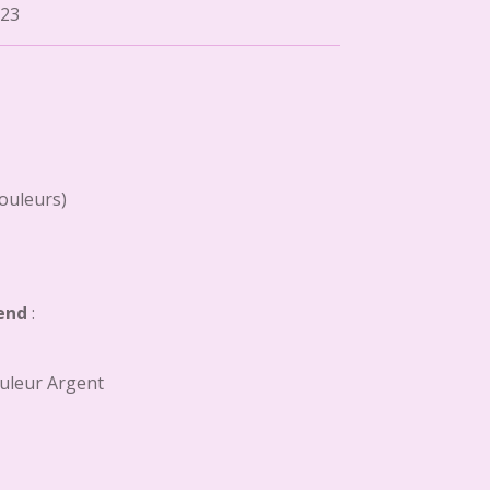
23
couleurs)
end
:
uleur Argent