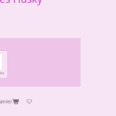
dre
anier