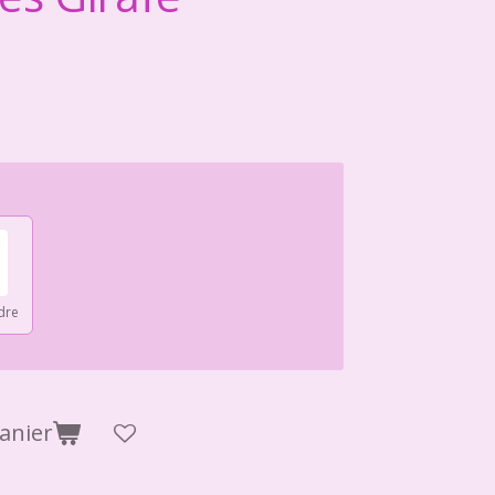
dre
anier