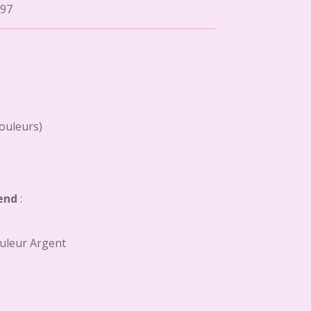
97
couleurs)
end
:
uleur Argent