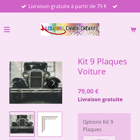
Livraison gratuite à partir de 75 €
Passer
au
contenu
principal
Kit 9 Plaques
Voiture
79,00 €
Livraison gratuite
Options Kit 9
Plaques