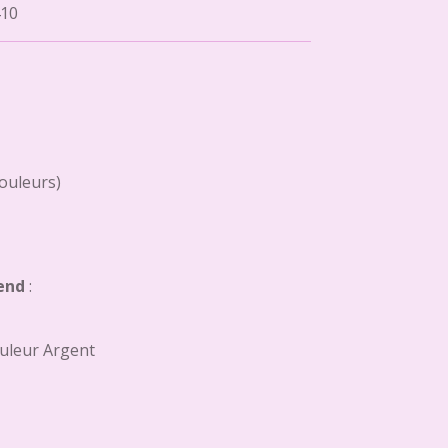
10
couleurs)
end
:
uleur Argent