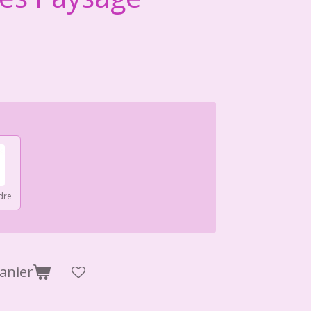
dre
anier