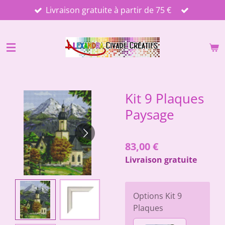
Livraison gratuite à partir de 75 €
Passer
au
contenu
principal
Kit 9 Plaques
Paysage
83,00 €
Livraison gratuite
Options Kit 9
Plaques