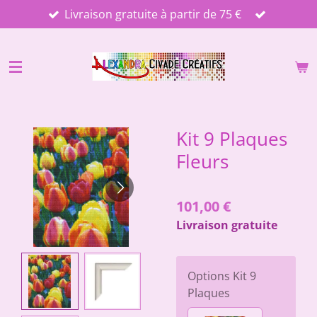
Livraison gratuite à partir de 75 €
Passer
au
contenu
principal
Kit 9 Plaques
Fleurs
101,00 €
Livraison gratuite
Options Kit 9
Plaques