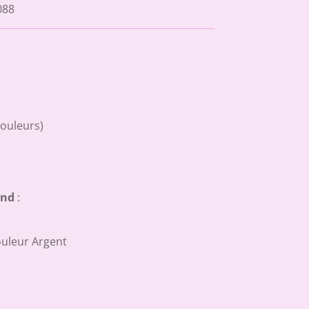
088
couleurs)
end
:
ouleur Argent