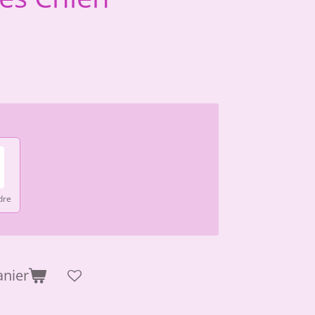
dre
anier