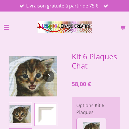
Livraison gratuite à partir de 75 €
Passer
au
contenu
principal
Kit 6 Plaques
Chat
58,00 €
Options Kit 6
Plaques