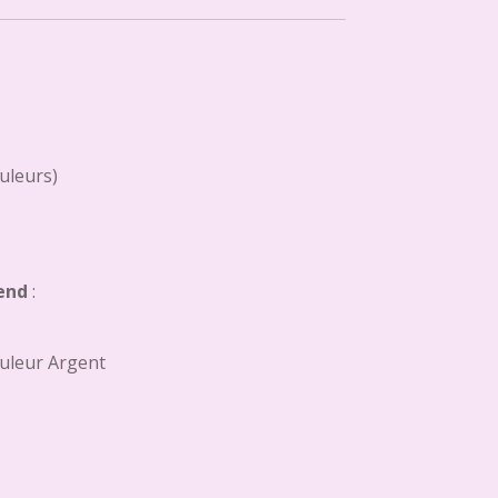
ouleurs)
end
:
uleur Argent