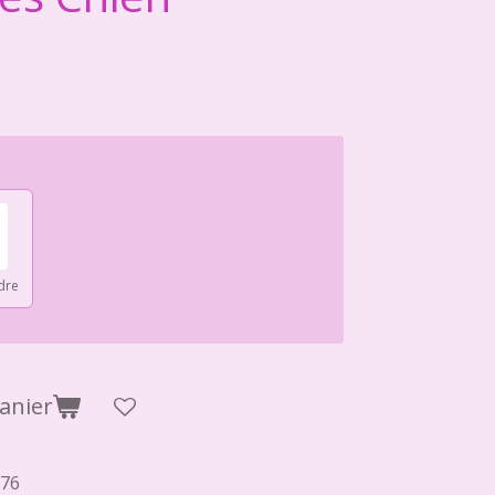
dre
anier
76