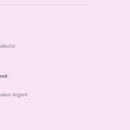
ouleurs)
end
:
uleur Argent