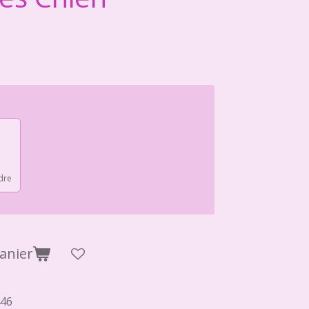
dre
anier
46