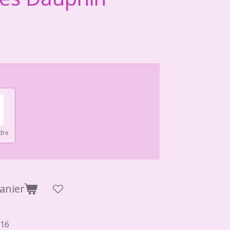
dre
anier
16