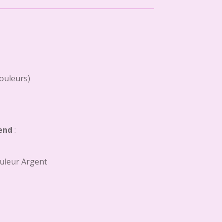
couleurs)
end
:
uleur Argent