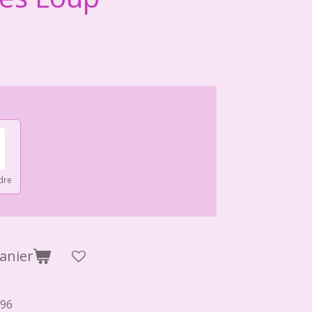
dre
anier
96