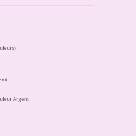
ouleurs)
end
:
uleur Argent