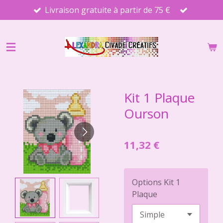
Livraison gratuite à partir de 75 €
Passer
au
contenu
principal
Kit 1 Plaque
Ourson
11,32 €
Options Kit 1
Plaque