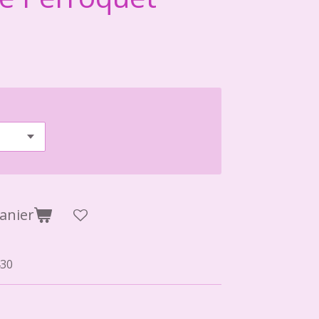
anier
30