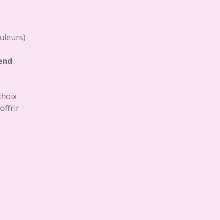
ouleurs)
rend
:
choix
offrir