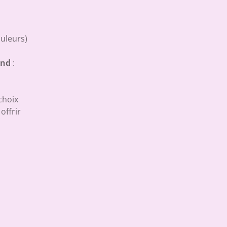
ouleurs)
end
:
choix
offrir