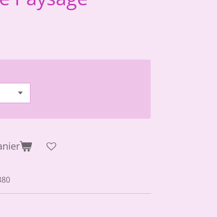
anier
380