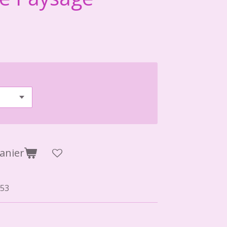
anier
53