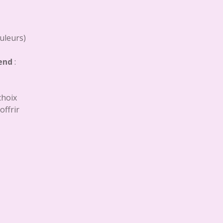
ouleurs)
rend
:
choix
offrir