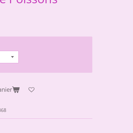
anier
368