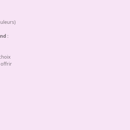
ouleurs)
end
:
choix
offrir