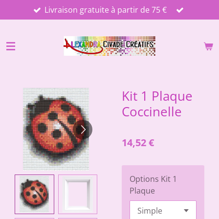
Livraison gratuite à partir de 75 €
Passer
au
contenu
principal
Kit 1 Plaque
Coccinelle
14,52 €
Options Kit 1
Plaque